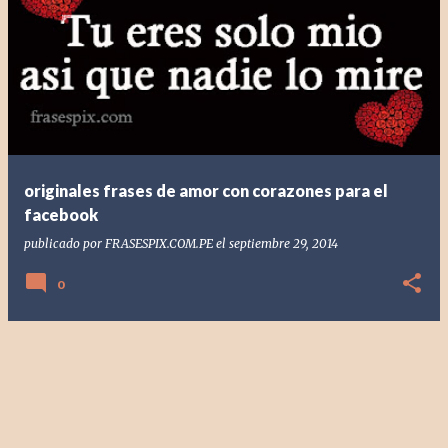
E
n
t
r
a
d
a
originales frases de amor con corazones para el
s
facebook
publicado por
FRASESPIX.COM.PE
el
septiembre 29, 2014
0