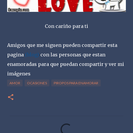
Con cariño para ti
Amigos que me siguen pueden compartir esta
pagina
(blog)
con las personas que estan
enamoradas para que puedan compartir y ver mi
imágenes
AMOR
OCASIONES
PIROPOS PARA ENAMORAR
C