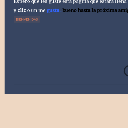
Espero que les guste esta pagina que estará llena 
y
clic
o un me
gusta .
bueno hasta la próxima amigu
BIENVENIDAS
C
o
m
e
n
t
a
r